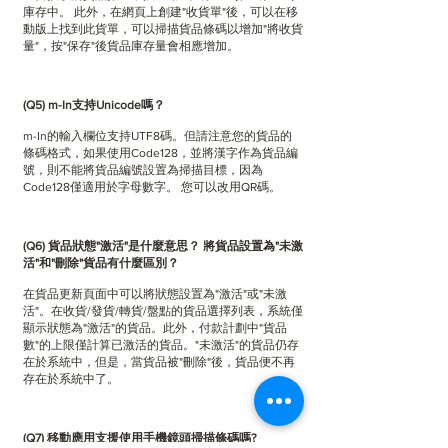
庫存中。 此外，在網頁上創建"收貨單"後，可以在移
動版上找到此貨單，可以掃描貨品條碼以增加"將收貨
量"，按"保存"後貨品庫存量會相應增加。
(Q5) m-In支持Unicode嗎？
m-In的輸入欄位支持UTF8碼。但請注意您的貨品的
條碼格式，如果使用Code128，並將漢字作為貨品編
號，則不能將貨品編號設置為掃描目標，因為
Code128僅適用於字母數字。 您可以改用QR碼。
(Q6) 貨品狀態"激活"是什麼意思？ 將貨品設置為"未激
活"和"刪除"貨品有什麼區別？
在貨品更新頁面中可以將狀態設置為"激活"或"未激
活"。在收貨/發貨/轉貨/盤點的貨品選擇列表，系統僅
顯示狀態為"激活"的貨品。此外，付款計劃中"貨品
數"的上限僅計算已激活的貨品。"未激活"的貨品仍存
在於系統中，但是，當貨品被"刪除"後，貨品便不再
存在於系統中了。
(Q7) 移動應用支援使用手機鏡頭掃描條碼嗎?