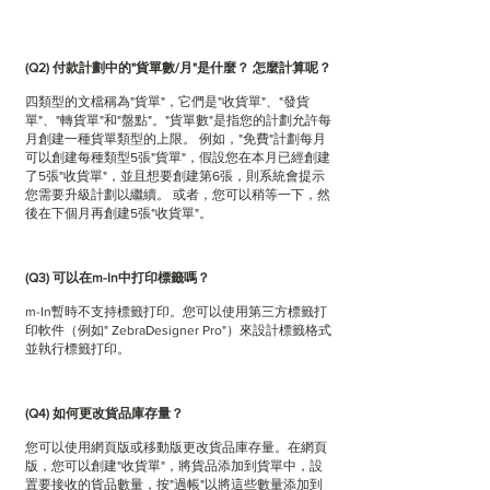
(Q2) 付款計劃中的"貨單數/月"是什麼？ 怎麼計算呢？
四類型的文檔稱為"貨單"，它們是"收貨單"、"發貨
單"、"轉貨單"和"盤點"。"貨單數"是指您的計劃允許每
月創建一種貨單類型的上限。 例如，"免費"計劃每月
可以創建每種類型5張"貨單"，假設您在本月已經創建
了5張"收貨單"，並且想要創建第6張，則系統會提示
您需要升級計劃以繼續。 或者，您可以稍等一下，然
後在下個月再創建5張"收貨單"。
(Q3) 可以在m-In中打印標籤嗎？
m-In暫時不支持標籤打印。您可以使用第三方標籤打
印軟件（例如" ZebraDesigner Pro"）來設計標籤格式
並執行標籤打印。
(Q4) 如何更改貨品庫存量？
您可以使用網頁版或移動版更改貨品庫存量。在網頁
版，您可以創建"收貨單"，將貨品添加到貨單中，設
置要接收的貨品數量，按"過帳"以將這些數量添加到