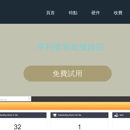
頁首
特點
硬件
收費
序列號和批號跟踪
免費試用