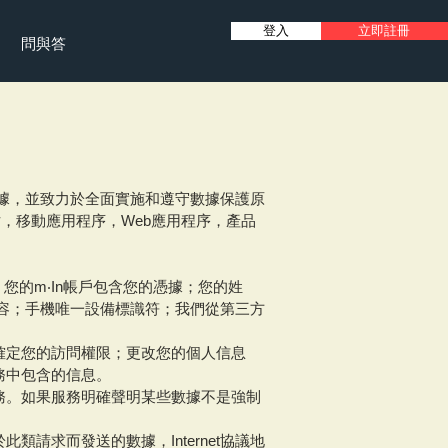
登入
立即註冊
問與答
尊重個人數據，並致力於全面實施和遵守數據保護原
，移動應用程序，Web應用程序，產品
您的m‧In帳戶包含您的憑據；您的姓
容；手機唯一設備標識符；我們從第三方
確定您的訪問權限；更改您的個人信息
務中包含的信息。
務。如果服務明確聲明某些數據不是強制
請求而發送的數據，Internet協議地