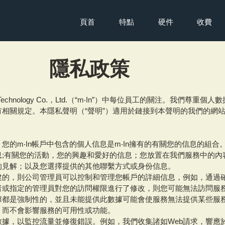
頁首
特點
硬件
收費
隱私政策
Technology Co.，Ltd.（“m‧In”）中每位員工的關注。我們
相關規定。本隱私聲明（“聲明”）適用於鏈接到本聲明的我們的網站
的m‧In帳戶中包含的個人信息是m‧In擁有的有關您的信息的組合。
息;有關您的活動，您的興趣和愛好的信息；您放置在我們服務中的內
的見解；以及您選擇提供的其他聯繫方式或身份信息。
建的，則公司管理員可以控制和管理您帳戶的詳細信息，例如，通過
者或指定的管理員對您的訪問權限進行了修改，則您可能無法訪問服
據都是強制性的，並且未能提供此數據可能會使服務無法提供某些服
，而不會影響服務的可用性或功能。
，以監控流量並修復錯誤。例如，我們收集諸如Web請求，響應於此類